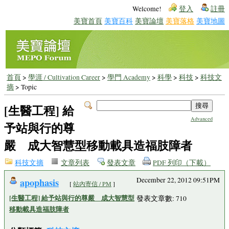
Welcome!
登入
註冊
美寶首頁
美寶百科
美寶論壇
美寶落格
美寶地圖
首頁
>
學涯 / Cultivation Career
>
學門 Academy
>
科學
>
科技
>
科技文
摘
> Topic
[生醫工程] 給
Advanced
予站與行的尊
嚴 成大智慧型移動載具造福肢障者
科技文摘
文章列表
發表文章
PDF 列印（下載）
apophasis
December 22, 2012 09:51PM
[
站內寄信 / PM
]
[生醫工程] 給予站與行的尊嚴 成大智慧型
發表文章數: 710
移動載具造福肢障者