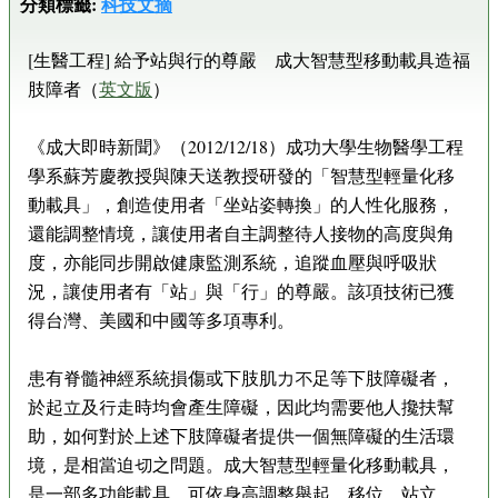
分類標籤:
科技文摘
[生醫工程] 給予站與行的尊嚴 成大智慧型移動載具造福
肢障者（
英文版
）
《成大即時新聞》（2012/12/18）成功大學生物醫學工程
學系蘇芳慶教授與陳天送教授研發的「智慧型輕量化移
動載具」，創造使用者「坐站姿轉換」的人性化服務，
還能調整情境，讓使用者自主調整待人接物的高度與角
度，亦能同步開啟健康監測系統，追蹤血壓與呼吸狀
況，讓使用者有「站」與「行」的尊嚴。該項技術已獲
得台灣、美國和中國等多項專利。
患有脊髓神經系統損傷或下肢肌力不足等下肢障礙者，
於起立及行走時均會產生障礙，因此均需要他人攙扶幫
助，如何對於上述下肢障礙者提供一個無障礙的生活環
境，是相當迫切之問題。成大智慧型輕量化移動載具，
是一部多功能載具，可依身高調整舉起、移位、站立、