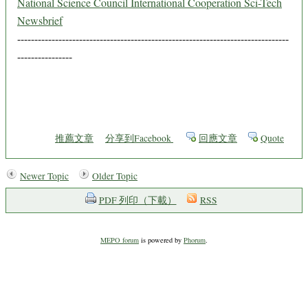
National Science Council International Cooperation Sci-Tech
Newsbrief
-------------------------------------------------------------------------------
----------------
推薦文章
分享到Facebook
回應文章
Quote
Newer Topic
Older Topic
PDF 列印（下載）
RSS
MEPO forum
is powered by
Phorum
.