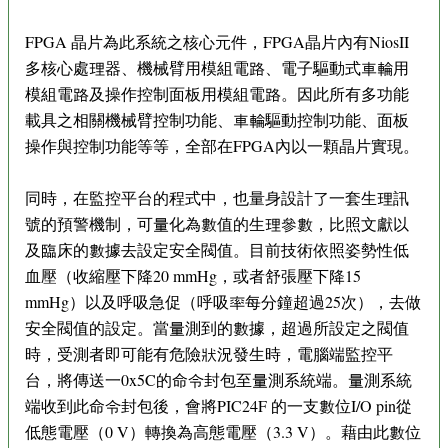
FPGA 晶片為此系統之核心元件，FPGA晶片內有NiosII
多核心處理器、機械臂用模組電路、電子驅動式車輪用
模組電路及操作控制面板用模組電路。因此所有多功能
載具之相關機械臂控制功能、車輪驅動控制功能、面板
操作與控制功能等等，全部在FPGA內以一顆晶片實現。
同時，在監控平台的程式中，也量身設計了一套生理訊
號的預警機制，可量化為數值的生理參數，比照文獻以
及臨床的數據去設定安全閥值。目前技術依照姿勢性低
血壓（收縮壓下降20 mmHg，或者舒張壓下降15
mmHg）以及呼吸急促（呼吸率每分鐘超過25次），去做
安全閥值的設定。當量測到的數據，超過所設定之閥值
時，受測者即可能有危險狀況發生時，電腦端監控平
台，將傳送一0x5C的命令封包至量測系統端。量測系統
端收到此命令封包後，會將PIC24F 的一支數位I/O pin從
低態電壓（0 V）轉換為高態電壓（3.3 V）。藉由此數位