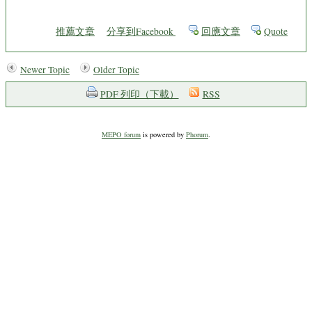
推薦文章
分享到Facebook
回應文章
Quote
Newer Topic
Older Topic
PDF 列印（下載）
RSS
MEPO forum
is powered by
Phorum
.