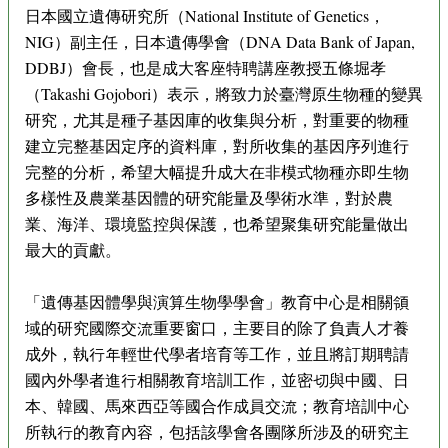
日本國立遺傳研究所（National Institute of Genetics，
NIG）副主任，日本遺傳學會（DNA Data Bank of Japan,
DDBJ）會長，也是成大客座特聘講座教授五條堀孝
（Takashi Gojobori）表示，將致力於臺灣原生物種的變異
研究，尤其是種子基因庫的收集與分析，對重要的物種
建立完整基因定序的資料庫，對所收集的基因序列進行
完整的分析，希望大幅提升成大在非模式物種亦即生物
多樣性及農業基因體的研究能量及學術水準，對於農
業、海洋、環境監控與保護，也希望聚集研究能量做出
最大的貢獻。
「遺傳基因體學與演算生物學學會」教育中心是相關領
域的研究國際交流重要窗口，主要目的除了負責人才養
成外，執行年輕世代學者培育等工作，並且將訂期聘請
國內外學者進行相關教育培訓工作，並密切與中國、日
本、韓國、馬來西亞等國合作成員交流；教育培訓中心
所執行的教育內容，包括該學會各團隊所涉及的研究主