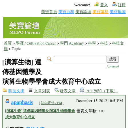
Welcome!
登入
註冊
美寶首頁
美寶百科
美寶論壇
美寶落格
美寶地圖
首頁
>
學涯 / Cultivation Career
>
學門 Academy
>
科學
>
科技
>
科技文
摘
> Topic
[演算生物] 遺
Advanced
傳基因體學及
演算生物學學會成大教育中心成立
科技文摘
文章列表
發表文章
PDF 列印（下載）
apophasis
December 15, 2012 10:51PM
[
站內寄信 / PM
]
[演算生物] 遺傳基因體學及演算生物學學會
發表文章數: 710
成大教育中心成立