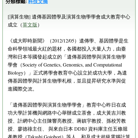
分類標籤:
科技文摘
[演算生物] 遺傳基因體學及演算生物學學會成大教育中心
成立（
英文版
）
《成大即時新聞》（2012/12/05）遺傳學、基因體學是生
命科學領域最火紅的題材，各國都投入大量人力，由臺
灣和日本等國發起成立的「遺傳基因體學與演算生物學
學會（Society of Genetics, Genomics, and Computational
Biology）」正式將學會教育中心設立於成功大學，為遺
傳基因體學與計算生物學札根，並且提昇研究水準與促
進國際交流。
「遺傳基因體學與演算生物學學會」教育中心昨日在成
功大學計算機與網路中心舉辦成立茶會，成大黃吉川教
授、計網中心主任陳響亮教授、蔣鎮宇教授、孫校芳教
授、廖德祿主任、 與來自日本 DDBJ 資料庫主任五條堀
孝教授（Takashi Gojobori）等人，和及成大超級電腦計算