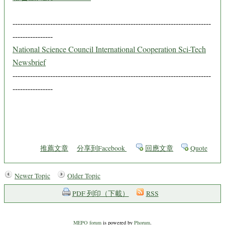
-------------------------------------------------------------------------------
----------------
National Science Council International Cooperation Sci-Tech
Newsbrief
-------------------------------------------------------------------------------
----------------
推薦文章
分享到Facebook
回應文章
Quote
Newer Topic
Older Topic
PDF 列印（下載）
RSS
MEPO forum
is powered by
Phorum
.