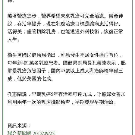
隨著醫療進步，醫界希望未來乳癌可完全治癒。盧彥伸
說，存活率提升，現在乳癌治療目標是讓病患活得好、
活得美；儘管切除乳房，也能透過外科技術，恢復正常
人生。
衛生署國民健康局指出，乳癌發生率居女性癌症首位，
每年新增1萬名乳癌患者。國健局副局長孔憲蘭表示，肥
胖是乳癌危險因子，國內45歲以上成人乳癌篩檢率僅三
成，低於美國的七成。
孔憲蘭說，早期乳癌5年存活率可達九成，呼籲婦女善加
利用兩年一次的乳房攝影檢查，早期發現早期治療。
資訊來源：
聯合新聞網 2012/09/22