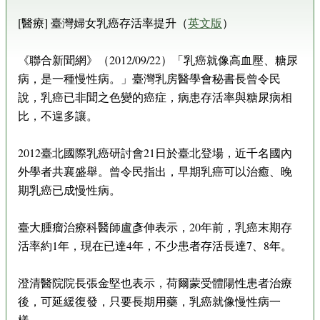
[醫療] 臺灣婦女乳癌存活率提升（
英文版
）
《聯合新聞網》（2012/09/22）「乳癌就像高血壓、糖尿
病，是一種慢性病。」臺灣乳房醫學會秘書長曾令民
說，乳癌已非聞之色變的癌症，病患存活率與糖尿病相
比，不遑多讓。
2012臺北國際乳癌研討會21日於臺北登場，近千名國內
外學者共襄盛舉。曾令民指出，早期乳癌可以治癒、晚
期乳癌已成慢性病。
臺大腫瘤治療科醫師盧彥伸表示，20年前，乳癌末期存
活率約1年，現在已達4年，不少患者存活長達7、8年。
澄清醫院院長張金堅也表示，荷爾蒙受體陽性患者治療
後，可延緩復發，只要長期用藥，乳癌就像慢性病一
樣。