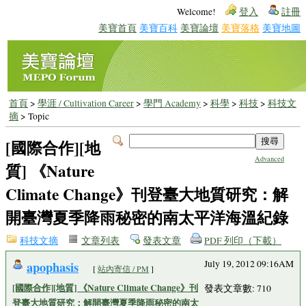
Welcome!
登入
註冊
美寶首頁
美寶百科
美寶論壇
美寶落格
美寶地圖
首頁
>
學涯 / Cultivation Career
>
學門 Academy
>
科學
>
科技
>
科技文
摘
> Topic
[國際合作][地
Advanced
質] 《Nature
Climate Change》刊登臺大地質研究：解
開臺灣夏季降雨秘密的南太平洋海溫紀錄
科技文摘
文章列表
發表文章
PDF 列印（下載）
apophasis
July 19, 2012 09:16AM
[
站內寄信 / PM
]
[國際合作][地質] 《Nature Climate Change》刊
發表文章數: 710
登臺大地質研究：解開臺灣夏季降雨秘密的南太