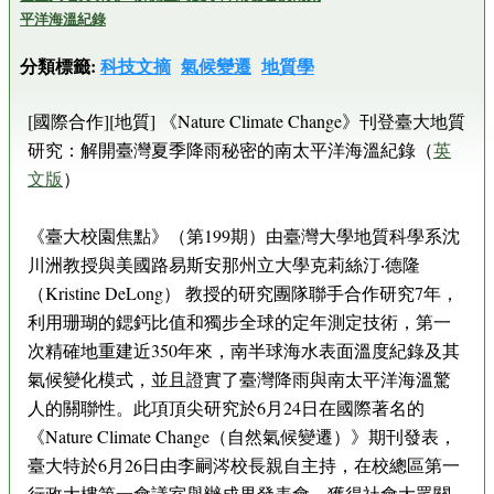
平洋海溫紀錄
分類標籤:
科技文摘
氣候變遷
地質學
[國際合作][地質] 《Nature Climate Change》刊登臺大地質
研究：解開臺灣夏季降雨秘密的南太平洋海溫紀錄（
英
文版
）
《臺大校園焦點》（第199期）由臺灣大學地質科學系沈
川洲教授與美國路易斯安那州立大學克莉絲汀‧德隆
（Kristine DeLong） 教授的研究團隊聯手合作研究7年，
利用珊瑚的鍶鈣比值和獨步全球的定年測定技術，第一
次精確地重建近350年來，南半球海水表面溫度紀錄及其
氣候變化模式，並且證實了臺灣降雨與南太平洋海溫驚
人的關聯性。此項頂尖研究於6月24日在國際著名的
《Nature Climate Change（自然氣候變遷）》期刊發表，
臺大特於6月26日由李嗣涔校長親自主持，在校總區第一
行政大樓第一會議室舉辦成果發表會，獲得社會大眾關