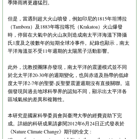
季降雨將更趨猛烈。
但是，當遇到超大火山噴發，例如印尼的1815年坦博拉
（Tambora）及1883年喀拉喀托（Krakatoa）火山爆發
時，停留在大氣中的火山灰則造成南太平洋海溫下降攝
氏1度及之後數年的短期全球冷事件。紀錄也顯示，南太
平洋海溫並不受11年週期的太陽黑子活動影響。
此外，沈教授團隊亦發現，南太平洋的震盪模式並不同
於北太平洋20-30年的週期變化，也與赤道及熱帶的低緯
度太平洋2-7年的聖嬰-反聖嬰震盪週期沒有直接關聯。這
個發現與過去地球科學界的認知不同，顯示出太平洋各
區域氣候的差異和複雜性。
本研究是國家科學委員會與臺灣大學的經費資助下完
成。詳細的科研成果請參閱2012年6月24日正式發表於
《Nature Climate Change》期刊的全文 :