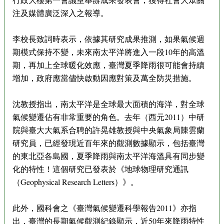
注及媒體廣泛深入之報導。
李校長致詞時表示，依據其研究成果推測，如果氣候週
期模式保持不變，未來南太平洋將進入一段10年的高溫
期，再加上全球暖化效應，臺灣夏季降雨很可能會持續
增加，政府應當儘快啟動因應對策及萬全防災措施。
沈教授指出，南太平洋是全球最大面積的海洋，對全球
氣候變遷佔有非常重要的角色。去年（西元2011）中研
院與臺大大氣系合聘的許晃雄教授與中央氣象局陳雲蘭
研究員，已經發現近百年來的觀測數據顯示，包括臺灣
的東北亞各島國，夏季降雨與南太平洋海溫具有同步變
化的特性！這個研究已發表於《地球物理研究通訊
（Geophysical Research Letters）》。
此外，國科會之《臺灣氣候變遷科學報告2011》亦指
出，臺灣的長期氣候觀測紀錄顯示，近50年來降雨特性