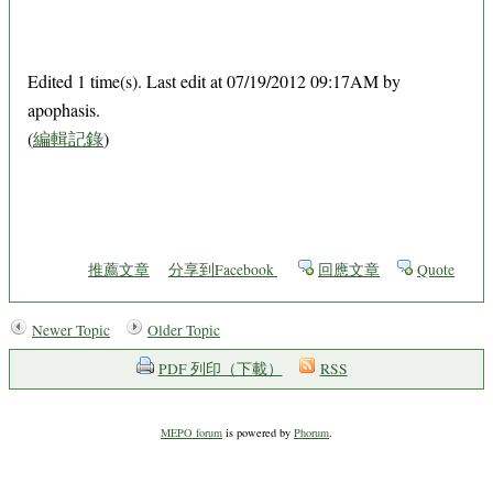
Edited 1 time(s). Last edit at 07/19/2012 09:17AM by
apophasis.
(
編輯記錄
)
推薦文章
分享到Facebook
回應文章
Quote
Newer Topic
Older Topic
PDF 列印（下載）
RSS
MEPO forum
is powered by
Phorum
.