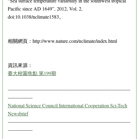
“Sea surface temperature variability in the southwest tropical
Pacific since AD 1649”, 2012, Vol. 2,
doi:10.1038/nclimate1583。
相關網頁：http://www.nature.com/nclimate/index.html
資訊來源：
臺大校園焦點 第199期
-------------------------------------------------------------------------------
----------------
National Science Council International Cooperation Sci-Tech
Newsbrief
-------------------------------------------------------------------------------
----------------