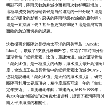
明顯不同，降雨天數急劇減少而暴雨次數卻明顯增加，
這種旱澇交替的極端氣候是自然週期的一部分呢？還是
受全球暖化的影響？惡劣的降雨型態有減緩的趨勢嗎？
還是一直持續下去？甚至會更加嚴重呢？這是臺灣當前
面臨的急迫而切身的課題。
沈教授研究團隊於是從南太平洋的阿美帝島（Amedee
Island），鑽取了5支微孔珊瑚岩芯，並花了7年時間分析
珊瑚骨骼「鍶鈣元素」比值，重建海溫。由於珊瑚骨骼
「鍶鈣比值」是一種溫度的函數，海水溫度每升高攝氏1
度，會造成正在成長骨骼中的鍶鈣元素比值減少0.8%，
也就是說珊瑚「鍶鈣比值」是天然的海水溫度計。研究
團隊再利用世界最頂尖，精準度最高可達一年的「鈾釷
定年技術」，量測珊瑚年齡，重建西元1649至1999年，
共350年該地區的詳細海表水溫資料，證實了臺灣降雨與
南太平洋海溫的相關性。