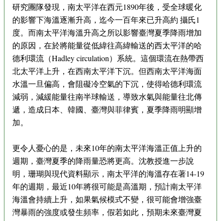
研究團隊發現，南太平洋在西元1890年後，受全球暖化
的影響下海溫逐漸升高，迄今一百年來已升高約 攝氏1
度。而南太平洋海溫升高之所以影響臺灣夏季降雨增加
的原因，在於將能量從低緯往高緯輸送的西太平洋的哈
德利環流（Hadley circulation）系統。這個環流在熱帶西
北太平洋上升，在西南太平洋下沉。但西南太平洋海面
水溫一旦偏高，會阻礙冷空氣的下沉，使得哈德利環流
減弱，減緩能量往南半球輸送，導致水氣與能量往北傳
遞，造成日本、韓國、臺灣與菲律賓，夏季降雨明顯增
加。
更令人憂心的是，未來10年的南太平洋海溫正值上升的
週期，臺灣夏季的降雨量恐將更高。沈教授進一步說
明，珊瑚與現代資料顯示，南太平洋的海溫存在著14-19
年的週期，最近10年將很可能是高溫期，預計南太平洋
海溫會持續上升，如果氣候模式不變，很可能會增強臺
灣暴雨的強度或發生頻率，假若如此，預期未來臺灣夏