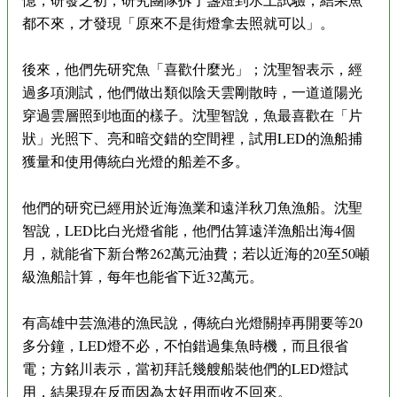
都不來，才發現「原來不是街燈拿去照就可以」。
後來，他們先研究魚「喜歡什麼光」；沈聖智表示，經
過多項測試，他們做出類似陰天雲剛散時，一道道陽光
穿過雲層照到地面的樣子。沈聖智說，魚最喜歡在「片
狀」光照下、亮和暗交錯的空間裡，試用LED的漁船捕
獲量和使用傳統白光燈的船差不多。
他們的研究已經用於近海漁業和遠洋秋刀魚漁船。沈聖
智說，LED比白光燈省能，他們估算遠洋漁船出海4個
月，就能省下新台幣262萬元油費；若以近海的20至50噸
級漁船計算，每年也能省下近32萬元。
有高雄中芸漁港的漁民說，傳統白光燈關掉再開要等20
多分鐘，LED燈不必，不怕錯過集魚時機，而且很省
電；方銘川表示，當初拜託幾艘船裝他們的LED燈試
用，結果現在反而因為太好用而收不回來。