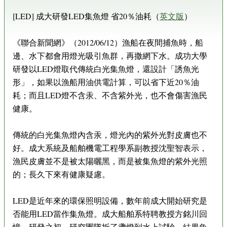
[LED] 成大研發LED集魚燈 省20％油耗（
英文版
）
《聯合新聞網》（2012/06/12）漁船在夜間捕魚時，船
邊、水下都會用燈光吸引魚群，再撒網下水。成功大學
研發以LED燈取代傳統白光集魚燈，還設計「誘魚光
形」，如果以漁船用油供電計算，可以省下近20％油
耗；而且LED燈不含汞、不含紫外光，也不會傷害漁民
健康。
傳統的白光集魚燈內含汞，燈光內的紫外光對皮膚也不
好。成大系統及船舶機電工程學系副教授沈聖智表示，
漁民皮膚並不是被太陽曬黑，而是被集魚燈的紫外光照
的；長久下來有健康疑慮。
LED是近年來的環保照明設備，數年前成大開始研究是
否能用LED當作集魚燈。成大船舶系特聘教授方銘川回
憶，研發之初，研究團隊拆了盞燈到水上試驗，結果魚