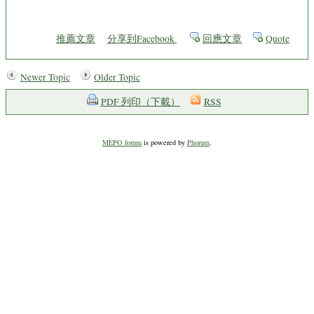
推薦文章
分享到Facebook
回應文章
Quote
Newer Topic
Older Topic
PDF 列印（下載）
RSS
MEPO forum
is powered by
Phorum
.