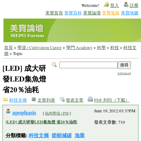
Welcome!
登入
註冊
美寶首頁
美寶百科
美寶論壇
美寶落格
美寶地圖
首頁
>
學涯 / Cultivation Career
>
學門 Academy
>
科學
>
科技
>
科技文
摘
> Topic
[LED] 成大研
Advanced
發LED集魚燈
省20％油耗
科技文摘
文章列表
發表文章
PDF 列印（下載）
apophasis
June 19, 2012 03:37PM
[
站內寄信 / PM
]
[LED] 成大研發LED集魚燈 省20％油耗
發表文章數: 710
分類標籤:
科技文摘
節能減碳
漁業