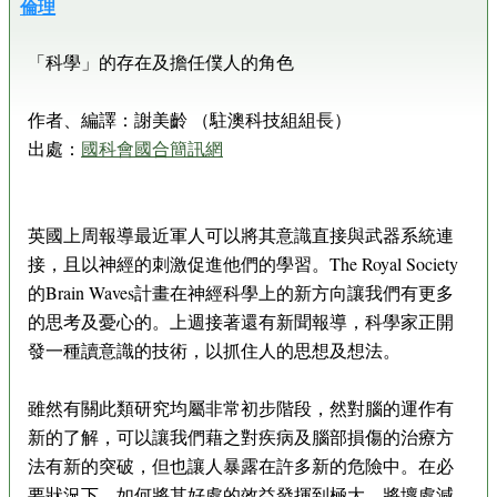
倫理
「科學」的存在及擔任僕人的角色
作者、編譯：謝美齡 （駐澳科技組組長）
出處：
國科會國合簡訊網
英國上周報導最近軍人可以將其意識直接與武器系統連
接，且以神經的刺激促進他們的學習。The Royal Society
的Brain Waves計畫在神經科學上的新方向讓我們有更多
的思考及憂心的。上週接著還有新聞報導，科學家正開
發一種讀意識的技術，以抓住人的思想及想法。
雖然有關此類研究均屬非常初步階段，然對腦的運作有
新的了解，可以讓我們藉之對疾病及腦部損傷的治療方
法有新的突破，但也讓人暴露在許多新的危險中。在必
要狀況下，如何將其好處的效益發揮到極大，將壞處減