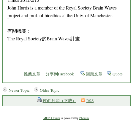
John Harris is a member of the Royal Society Brain Waves
project and prof. of bioethics at the Univ. of Manchester.
有關機關：
The Royal Society的Brain Waves計畫
推薦文章
分享到Facebook
回應文章
Quote
Newer Topic
Older Topic
PDF 列印（下載）
RSS
MEPO forum
is powered by
Phorum
.