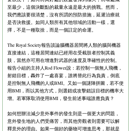
至最少，這個決斷點的裁量永遠是最大的挑戰。然而，
我們應該要很清楚，沒有所謂的預防措施，延遲治療就
是否決救援。如同人類所有其他領域的活動一樣，選
擇，不是一種取捨，而是一個註定的命運。
The Royal Society報告談論腦機器居間將人類的腦與機器
直接連結，這種居間連結已經用在受截肢者控制其義
肢，當然亦可用在增進對武器的速度及準確性的控制。
報告小組的主持人Rod Flower說：若控制一個無人飛機，
射錯目標，轟炸了一處喜宴，誰將替此行為負責，倒底
是控制無人飛機的人或BMI。又如一個謎陣拼圖，若不使
用BMI，而以其他方式，則選錯或攻擊錯誤目標的機率大
增。若軍隊取消使用BMI，發生前述事端誰應負責？
如何想辦法減少意外事件的發生則是一個更大的問題，
意外發生地的人們受痛苦，而其他旁觀者則需要可以解
釋意外的理由。如果一個好的藥物可增進思考，那就是