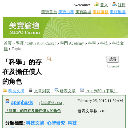
Welcome!
登入
註冊
美寶首頁
美寶百科
美寶論壇
美寶落格
美寶地圖
首頁
>
學涯 / Cultivation Career
>
學門 Academy
>
科學
>
科技
>
科技文
摘
> Topic
「科學」的存
Advanced
在及擔任僕人
的角色
科技文摘
文章列表
發表文章
PDF 列印（下載）
apophasis
February 25, 2012 11:39AM
[
站內寄信 / PM
]
「科學」的存在及擔任僕人的角色
發表文章數: 710
分類標籤:
科技文摘
心智研究
科技