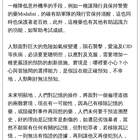
一種降低意外機率的手段，例如一種讓飛行員保持警覺
的藥Modafini，的確有助軍隊的飛行官保持清醒，這也同
時也保護著老百姓，此外，這種藥也有其他有助認識力
的功能，如幫助考試成績。
人類面對巨大的危險如氣候變遷，隕石襲擊，愛滋及CJD
等疾病，必須要更聰明些，以應對及克服，需要增加一
種更嚴謹的預防的創新措施。窘境是：哪裡要小心？小
心與冒險間的選擇能力，是假設在能正確預知，不幸
地，人類剛好無法預知。
未來明顯地，人們對記憶的操作，將面對一個倫理道德
的兩難窘境，現在有一可能性，因為已有移除記憶的
藥，或阻礙對事件再回想的藥，人們未何要干預追溯歷
史，好的理由是記憶常是創傷的，如遭惡劣強暴者，當
然不願留有任何有關的記憶，但對犯罪者，若移除其記
憶，一則無法有指證的證據，再則讓他又再侵犯別人，