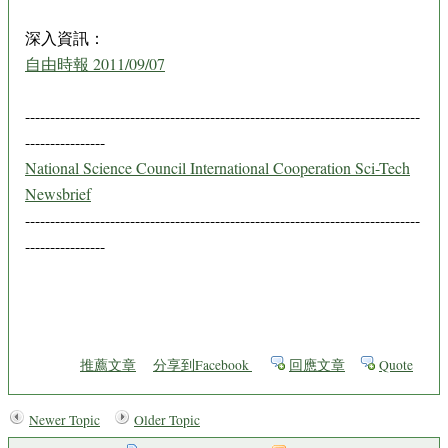
深入資訊：
自由時報 2011/09/07
-------------------------------------------------------------------------------
----------------
National Science Council International Cooperation Sci-Tech
Newsbrief
-------------------------------------------------------------------------------
----------------
推薦文章
分享到Facebook
回應文章
Quote
Newer Topic
Older Topic