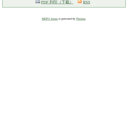
PDF 列印（下載）
RSS
MEPO forum
is powered by
Phorum
.