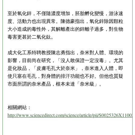
至於氧化鋅，不僅隨濃度增加，胚胎孵化變慢，游泳速
度、活動力也出現異常。陳德豪指出，氧化鋅除因顆粒
大小造成的毒性外，其解離產出的鋅離子過多，對生物
毒害更甚於二氧化鈦。
成大化工系特聘教授陳志勇指出，奈米對人體、環境的
影響，目前尚在研究，「沒人敢保證一定沒毒」。尤其
是化妝品，「皮膚毛孔大於奈米」，奈米進入人體，即
使只塞在毛孔，對身體的排汗功能也不好。但他也質疑
市面所謂的奈米產品，根本未達「奈米級」。
相關網站：
http://www.sciencedirect.com/science/article/pii/S0025326X1100