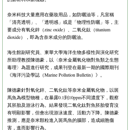
奈米科技大量應用在藥妝用品，如防曬油等，凡宣稱
「清亮透明」、「透明感」或是「物理性防曬」等，主
要成分有氧化鋅（zinc oxide）、二氧化鈦（titanium
dioxide），即為含奈米成分的防曬油。
海生館副研究員、東華大學海洋生物多樣性與演化研究
所助理教授陳德豪，以〈奈米金屬氧化物對魚類之生態
毒理〉為題進行研究，成果刊登在最新一期的國際期刊
《海洋污染學誌（Marine Pollution Bulletin）》。
陳德豪針對氧化鋅、二氧化鈦等奈米金屬氧化物，以斑
馬魚為模型物種，在暴露0.1到10ppm不同濃度下，觀察
其胚胎及游泳行為。結果發現二氧化鈦對魚胚胎發育沒
有明顯影響，但會出現游泳速度、活動力下降。陳德豪
推測，應是奈米顆粒進入斑馬魚的腦部，造成細胞傷
害，進而影響行為。