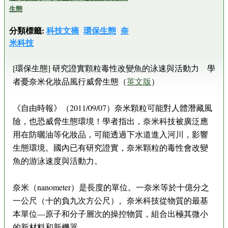
生態
分類標籤:
科技文摘
環保生態
奈
米科技
[環保生態] 研究證實顆粒毒性改變魚的泳速與活動力 學
者憂奈米化妝品風行威脅生態（
英文版
）
《自由時報》（2011/09/07）奈米顆粒可能對人體潛藏風
險，也恐威脅生態環境！學者指出，奈米科技被廣泛應
用在防曬油等化妝品，可能透過下水道進入河川，影響
生態環境。國內已有研究證實，奈米顆粒的毒性會改變
魚的游泳速度與活動力。
奈米（nanometer）是長度的單位。一奈米等於十億分之
一公尺（十的負九次方公尺）。奈米科技從物質的最基
本單位—原子和分子層次的操控物質，組合出極其微小
的新材料和新機器。