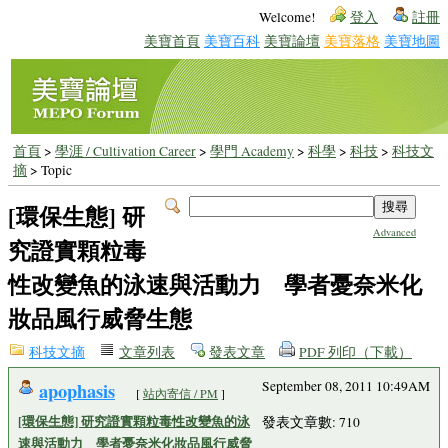
Welcome!
登入
註冊
美寶首頁
美寶百科
美寶論壇
美寶落格
美寶地圖
首頁
>
學涯 / Cultivation Career
>
學門 Academy
>
科學
>
科技
>
科技文
摘
> Topic
[環保生態] 研
Advanced
究證實顆粒毒
性改變魚的泳速與活動力 學者憂奈米化
妝品風行威脅生態
科技文摘
文章列表
發表文章
PDF 列印（下載）
apophasis
September 08, 2011 10:49AM
[
站內寄信 / PM
]
[環保生態] 研究證實顆粒毒性改變魚的泳
發表文章數: 710
速與活動力 學者憂奈米化妝品風行威脅