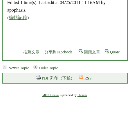
Edited 1 time(s). Last edit at 04/25/2011 11:16AM by
apophasis.
(
編輯記錄
)
推薦文章
分享到Facebook
回應文章
Quote
Newer Topic
Older Topic
PDF 列印（下載）
RSS
MEPO forum
is powered by
Phorum
.