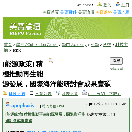
Welcome!
登入
註冊
美寶首頁
美寶百科
美寶論壇
美寶落格
美寶地圖
首頁
>
學涯 / Cultivation Career
>
學門 Academy
>
科學
>
科技
>
科技文
摘
> Topic
[能源政策] 積
Advanced
極推動再生能
源發展，國際海洋能研討會成果豐碩
科技文摘
文章列表
發表文章
PDF 列印（下載）
apophasis
April 25, 2011 11:01AM
[
站內寄信 / PM
]
[能源政策] 積極推動再生能源發展，國際海洋能
發表文章數: 710
研討會成果豐碩