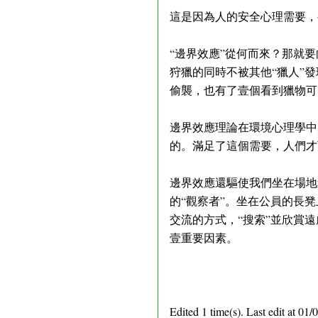
這是因為人的安全心理需要，
“邊界效應”從何而來？那就
狩獵的同時不被其他“獵人”
偷襲，也有了壹個看到獵物可
邊界效應理論在環境心理學中
的。滿足了這個需要，人們才
邊界效應還驅使我們坐在場地
的“觀察者”。坐在公員的長
交流的方式，“搜索”並欣賞
壹重要因素。
Edited 1 time(s). Last edit at 