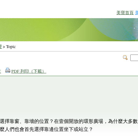
美寶首頁
理
> Topic
章
PDF 列印（下載）
選擇靠窗、靠墻的位置？在壹個開放的環形廣場，為什麼大多數
麼人們也會首先選擇靠邊位置坐下或站立？