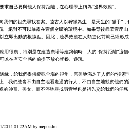
要求自己要與他人保持距離，在心理學上稱為“邊界效應”。
要向我們的祖先尋找答案。遠古人以狩獵為生，是天生的“獵手”，
發現，絕對不可以暴露在壹個空曠的環境中。如果背後靠著壹座
以立即出動的根據點。因此，邊界效應在人類進化前就已經形成
應用很廣，特別是在建造廣場等建築物時，人的“保持距離”這
可以在有安全感的前提下放心就餐、遊玩。
邊緣，給我們提供縱觀全場的視角，完美地滿足了人們的“搜索”
凳上，我們總會不由自主地看走過的行人，不由自主地觀察他們
遠處的帥哥、美女。而不停地尋找另壹半也是祖先交給我們的任
01/01/2014 01:22AM by mepoadm.