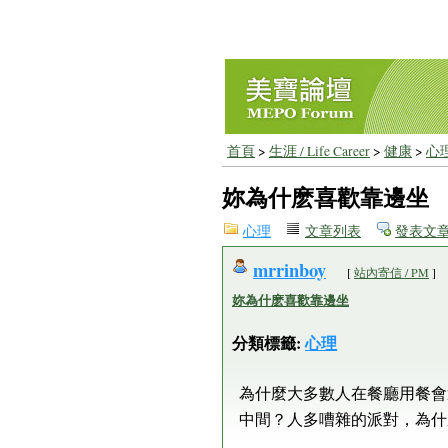
首頁
>
生涯 / Life Career
>
健康
>
心
妳為什麽喜歡靠邊坐
心理
文章列表
發表文
mrrinboy
[
站內寄信 / PM
]
妳為什麽喜歡靠邊坐
分類標籤:
心理
為什麼大多數人在餐廳用餐會
中間？人多嘈雜的派對，為什