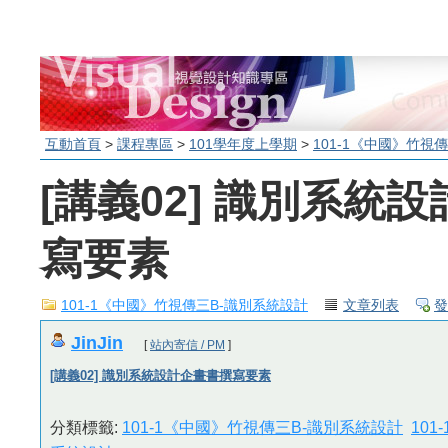
互動首頁
>
課程專區
>
101學年度上學期
>
101-1《中國》竹視
[講義02] 識別系統
寫要素
101-1《中國》竹視傳三B-識別系統設計
文章列表
發
JinJin
[
站內寄信 / PM
]
[講義02] 識別系統設計企畫書撰寫要素
分類標籤:
101-1《中國》竹視傳三B-識別系統設計
10