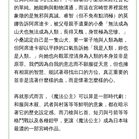
的單純。她能夠與動物溝通，而這在宮崎世界裡當然
象徵的是無邪與真誠。睿智（但不免有點消極）的莫
娜告訴阿席達卡，被父母親手遺棄的小桑「無法成為
山犬也無法成為人類，長得又醜，身世極為悲慘。」
小桑認定自己是一隻山犬、要一輩子地與人類為敵，
但阿席達卡卻以平靜的口氣告訴她「我是人類，妳也
是人類。」向她也向觀眾澄清身為人類的本身並非是
原罪。我們因為自我的意志而不願服從天意，但也擁
有相當的智慧、能試著尋找出口的方位。真正重要的
並非是流著什麼樣的血，而是懷著怎麼樣的心。
再就形式而言，《魔法公主》可以算是一部時代劇：
和服與木屐、武者與村落等等鮮明的意象，都在暗示
著它的歷史設定感。而刀槍與匕首、短刃與弓箭等等
格鬥戰以及各種鎧甲，更讓《魔法公主》成為日本味
最濃的一部宮崎作品。