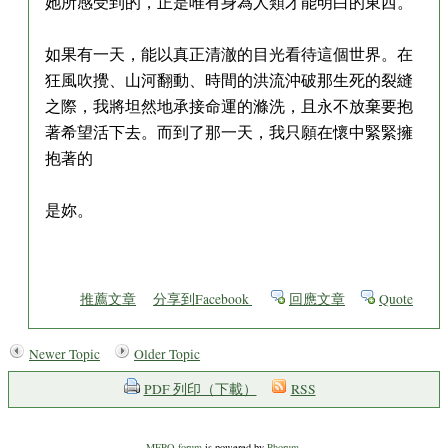
她所感受到的，正是唯有身為人類才能明白的東西。
如果有一天，能以真正清澈的目光看待這個世界。在
狂風吹攪、山河翻動、時間的洪流沖破那生死的裂縫
之際，我將坦然地承接命運的滌洗，且永不放棄要抱
著希望活下去。而到了那一天，我只願在懷中緊緊擁
抱著的
是妳。
推薦文章
分享到Facebook
回應文章
Quote
Newer Topic
Older Topic
PDF 列印（下載）
RSS
MEPO forum
is powered by
Phorum
.