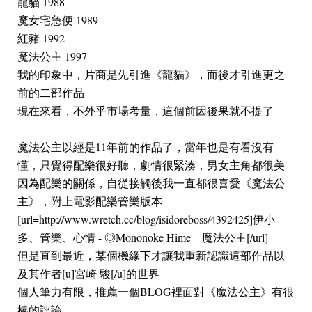
龍貓 1988
魔女宅急便 1989
紅豬 1992
魔法公主 1997
我的印象中，片商是先引進《龍貓》，而後才引進更之
前的二部作品
現在來看，不外乎市場考量，這個前因後果就不提了
魔法公主以經是11年前的作品了，當年也是有看沒有
懂，只覺得配樂很好聽，劇情很緊湊，男女主角都很美
因為配樂的關係，自從接觸後我一直都很喜愛《魔法公
主》，附上電影配樂管樂版本
[url=http://www.wretch.cc/blog/isidoreboss/4392425]伊小
多、管樂、心情 - ◎Mononoke Hime 魔法公主[/url]
但是直到最近，某個機緣下才讓我重新認識這部作品以
及其作者[u]宮崎 駿[/u]的世界
個人筆力有限，推薦一個BLOG裡面對《魔法公主》有很
棒的評論