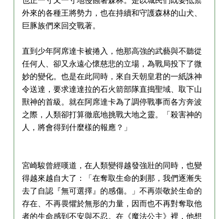
外來的各種王將勢力，也在持續和守護森林的山犬、
巨豚族們來回交戰著。
直到少年阿席達卡被捲入，他那高強的武藝與不聽從
任何人、卻又永遠心懷慈悲的立場，為戰局投下了微
妙的變化。也是在此同時，來自天朝皇君的一紙誅神
令送達，要求達達拉的石火箭部隊直搗聖域、取下山
獸神的首級。就在阿席達卡為了調停戰事而各方奔波
之際，人類卻打算徹底地挑戰大地之靈。「殺害神的
人，將會得到什麼樣的報應？」
宮崎駿曾經嘆道，在人類變得越發強壯的同時，也變
得越來越自大了：「在奪取生命的剎那，我們逐漸失
去了自認『無可選擇』的感傷。」不再崇敬於生命的
存在、不再畏懼於無形的力量，因而也不再對奪取他
者的生命感到不安與不忍。在《魔法公主》裡，他想