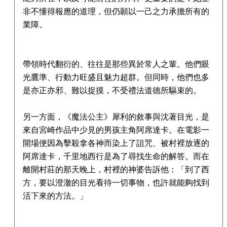
非不懂得報應的道理，但仍願以一己之力承擔所有的
業障。
帶領時代翻衍的、往往是那些異於常人之輩。他們眼
光鷹準、行動力旺盛且魅力超群。但同時，他們也多
是亦正亦邪、難以捉摸，不受禮法道德所驅束的。
另一方面，《魔法公主》犀利的敘事與沈著目光，是
來自宮崎作品中少見的男孩主角阿席達卡。在電影一
開場便因為擊殺拿各神而染上了詛咒、被村裡放逐的
阿席達卡，千里地西行是為了尋找生命的解答。而在
離開村莊的那天晚上，村裡的神婆告訴他：「到了西
方，要以澄澈的目光看待一切事物，也許就能夠找到
活下來的方法。」