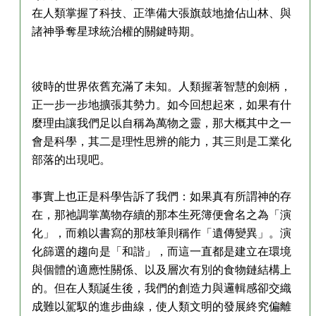
在人類掌握了科技、正準備大張旗鼓地搶佔山林、與
諸神爭奪星球統治權的關鍵時期。
彼時的世界依舊充滿了未知。人類握著智慧的劍柄，
正一步一步地擴張其勢力。如今回想起來，如果有什
麼理由讓我們足以自稱為萬物之靈，那大概其中之一
會是科學，其二是理性思辨的能力，其三則是工業化
部落的出現吧。
事實上也正是科學告訴了我們：如果真有所謂神的存
在，那祂調掌萬物存續的那本生死簿便會名之為「演
化」，而賴以書寫的那枝筆則稱作「遺傳變異」。演
化篩選的趨向是「和諧」，而這一直都是建立在環境
與個體的適應性關係、以及層次有別的食物鏈結構上
的。但在人類誕生後，我們的創造力與邏輯感卻交織
成難以駕馭的進步曲線，使人類文明的發展終究偏離