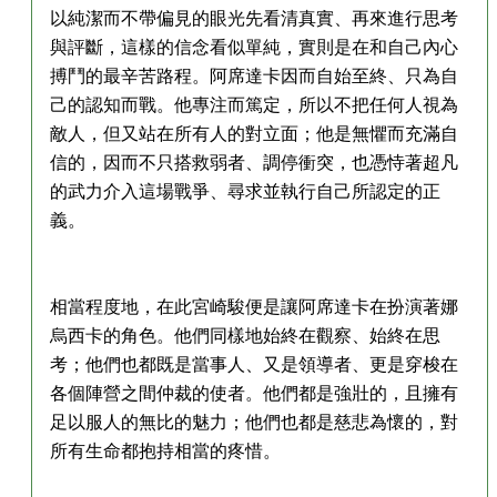
以純潔而不帶偏見的眼光先看清真實、再來進行思考
與評斷，這樣的信念看似單純，實則是在和自己內心
搏鬥的最辛苦路程。阿席達卡因而自始至終、只為自
己的認知而戰。他專注而篤定，所以不把任何人視為
敵人，但又站在所有人的對立面；他是無懼而充滿自
信的，因而不只搭救弱者、調停衝突，也憑恃著超凡
的武力介入這場戰爭、尋求並執行自己所認定的正
義。
相當程度地，在此宮崎駿便是讓阿席達卡在扮演著娜
烏西卡的角色。他們同樣地始終在觀察、始終在思
考；他們也都既是當事人、又是領導者、更是穿梭在
各個陣營之間仲裁的使者。他們都是強壯的，且擁有
足以服人的無比的魅力；他們也都是慈悲為懷的，對
所有生命都抱持相當的疼惜。