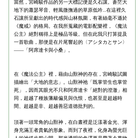
當然，宮崎駿作品的另一大標記便是久石讓。蒼茫大
地下的蕭瑟琴音、輕風微撫過的草原低吟...在這裡久
石讓所呈獻出的時代感與山林氛圍，有著絲毫不遜於
《魔戒》的格局。在我所蒐藏的電影配樂裡，《魔法
公主》絕對稱得上是極品等級。但在此我只打算提及
一首歌曲，那便是在片尾響起的〈アシタカとサン〉
——「阿席達卡與小桑」。
在《魔法公主》裡，藉由山獸神的存在，宮崎駿試圖
描繪出「大地的意志」。山獸神祂「既掌管生也掌管
死」，因而其眼光不只和阿席達卡「絕對的澄澈」相
同，超越了種族藩籬偏見與仇恨，也甚至是超越時
間、超越是非、超越善惡道德批判的。
頂著一頭茸角的山獸神，在白晝裡是泛漾著金光、渾
身充滿王者貴氣的形象。而到了夜裡，化身為螢光巨
人的祂緩步群山間，那半透明的色澤更是帶著令萬物