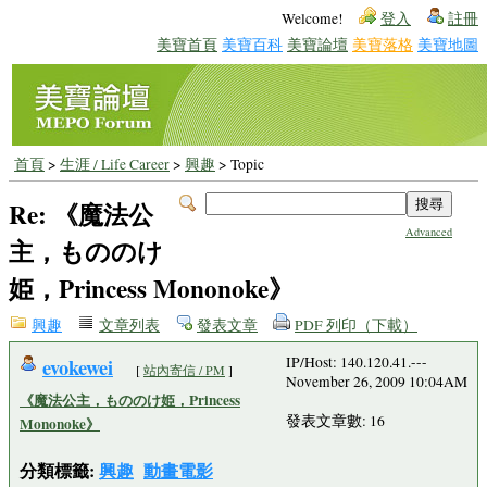
Welcome!
登入
註冊
美寶首頁
美寶百科
美寶論壇
美寶落格
美寶地圖
首頁
>
生涯 / Life Career
>
興趣
> Topic
Re: 《魔法公
Advanced
主，もののけ
姫，Princess Mononoke》
興趣
文章列表
發表文章
PDF 列印（下載）
evokewei
IP/Host: 140.120.41.---
[
站內寄信 / PM
]
November 26, 2009 10:04AM
《魔法公主，もののけ姫，Princess
發表文章數: 16
Mononoke》
分類標籤:
興趣
動畫電影