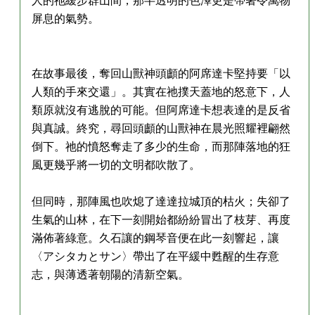
屏息的氣勢。
在故事最後，奪回山獸神頭顱的阿席達卡堅持要「以
人類的手來交還」。其實在祂撲天蓋地的怒意下，人
類原就沒有逃脫的可能。但阿席達卡想表達的是反省
與真誠。終究，尋回頭顱的山獸神在晨光照耀裡翩然
倒下。祂的憤怒奪走了多少的生命，而那陣落地的狂
風更幾乎將一切的文明都吹散了。
但同時，那陣風也吹熄了達達拉城頂的枯火；失卻了
生氣的山林，在下一刻開始都紛紛冒出了枝芽、再度
滿佈著綠意。久石讓的鋼琴音便在此一刻響起，讓
〈アシタカとサン〉帶出了在平緩中甦醒的生存意
志，與薄透著朝陽的清新空氣。