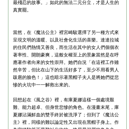
最殘忍的故事。」如此的無法二元分立，才是人生的
真實罷。
當然，在《魔法公主》裡宮崎駿選擇了另一種方式來
呈現文明的溫暖、以及社會化生活的喜樂。達達拉城
的住民們熱情又善良，而生活在其中的女人們個個衣
著率性、開朗豪爽，這般女權至上的景象當然是在呼
應著作者向來的女性崇拜。她們自況「在這裡工作雖
然辛苦，但比在山下的生活好多了，至少不用看男人
跋扈的臉色！」這也暗示著黑帽子夫人是將她們從悲
慘的火坑中一一解救出來的。
回想起在《風之谷》裡，有庫夏娜這樣一個處境艱
難、能力超卓、但身世悲慘的角色。在漫畫末尾，庫
夏娜沾滿鮮血的雙手終於被洗淨了；但到了《魔法公
主》裡，同樣的難以論定性又出現在黑帽子身上。作