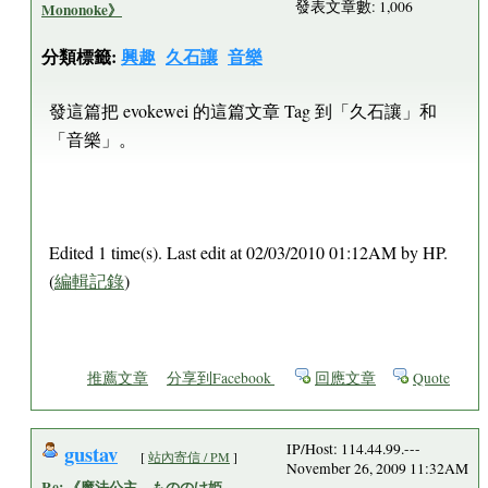
發表文章數: 1,006
Mononoke》
分類標籤:
興趣
久石讓
音樂
發這篇把 evokewei 的這篇文章 Tag 到「久石讓」和
「音樂」。
Edited 1 time(s). Last edit at 02/03/2010 01:12AM by HP.
(
編輯記錄
)
推薦文章
分享到Facebook
回應文章
Quote
gustav
IP/Host: 114.44.99.---
[
站內寄信 / PM
]
November 26, 2009 11:32AM
Re: 《魔法公主，もののけ姫，