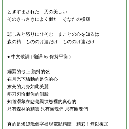
とぎすまされた 刃の美しい
そのきっさきによく似た そなたの横顔
悲しみと怒りにひそむ まことの心を知るは
森の精 もののけ達だけ もののけ達だけ
● 中文歌詞 ( 翻譯 by 保持平衡 )
繃緊的弓上 顫抖的弦
在月光下騷動的是你的心
擦亮的刀身如此美麗
那刀刃恰似你的側臉
知道潛藏在悲傷與憤怒裡的真心的
只有森林的精靈 只有幽魂們 只有幽魂們
真的是短短幾個字盡現電影精隨，精彩！無以復加