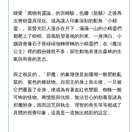
鍾愛「萬物有靈論」的宮崎駿，也繼《龍貓》之後再
次將樹靈具現化、成為讓人印象深刻的配角「小精
靈」。當螢光巨人漫步在月下，滿滿一山的小精靈們
都爬上了樹梢、迎風盼望著祂的到來。一身渾白、小
腦袋會像石子骨碌碌地轉呀轉的小精靈們，在《魔法
公主》裡的戲份雖然不多，卻生動地表達出森林的生
氣與和善的意志。
與之相反的，「邪魔」的象徵便是如珊瑚一般肥軟亂
竄的、紫色的條狀物。自宿主的身上長出後，一旦被
它們覆蓋了全身，便成為有著血紅色雙眼、蜘蛛一般
可怖的怪物。將憤怒與仇恨、無法甘心的怨毒形諸為
邪魔附身，因而詛咒與執念、理智的喪失等等都成了
具體的視覺印象，這真是一道無比精彩的設定。