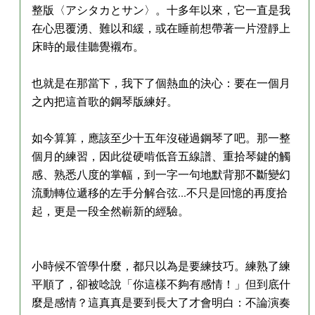
整版〈アシタカとサン〉。十多年以來，它一直是我
在心思覆湧、難以和緩，或在睡前想帶著一片澄靜上
床時的最佳聽覺襯布。
也就是在那當下，我下了個熱血的決心：要在一個月
之內把這首歌的鋼琴版練好。
如今算算，應該至少十五年沒碰過鋼琴了吧。那一整
個月的練習，因此從硬啃低音五線譜、重拾琴鍵的觸
感、熟悉八度的掌幅，到一字一句地默背那不斷變幻
流動轉位遞移的左手分解合弦...不只是回憶的再度拾
起，更是一段全然嶄新的經驗。
小時候不管學什麼，都只以為是要練技巧。練熟了練
平順了，卻被唸說「你這樣不夠有感情！」但到底什
麼是感情？這真真是要到長大了才會明白：不論演奏