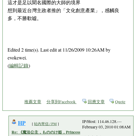
這才是足以聞名國際的大師的境界
想到最近台灣主政者推的「文化創意產業」，感觸良
多，不勝欷噓。
Edited 2 time(s). Last edit at 11/26/2009 10:26AM by
evokewei.
(
編輯記錄
)
推薦文章
分享到Facebook
回應文章
Quote
HP
IP/Host: 114.46.128.---
[
站內寄信 / PM
]
February 03, 2010 01:08AM
Re: 《魔法公主，もののけ姫，Princess