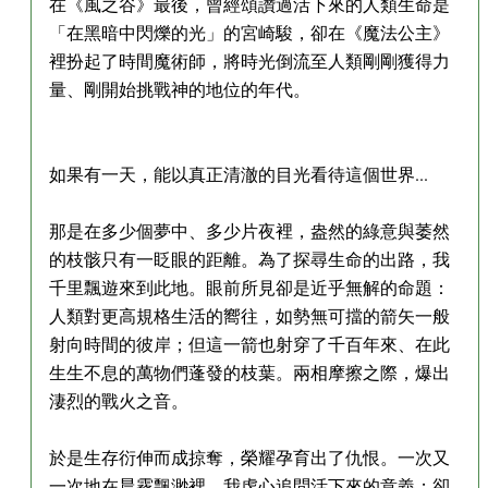
在《風之谷》最後，曾經頌讚過活下來的人類生命是
「在黑暗中閃爍的光」的宮崎駿，卻在《魔法公主》
裡扮起了時間魔術師，將時光倒流至人類剛剛獲得力
量、剛開始挑戰神的地位的年代。
如果有一天，能以真正清澈的目光看待這個世界...
那是在多少個夢中、多少片夜裡，盎然的綠意與萎然
的枝骸只有一眨眼的距離。為了探尋生命的出路，我
千里飄遊來到此地。眼前所見卻是近乎無解的命題：
人類對更高規格生活的嚮往，如勢無可擋的箭矢一般
射向時間的彼岸；但這一箭也射穿了千百年來、在此
生生不息的萬物們蓬發的枝葉。兩相摩擦之際，爆出
淒烈的戰火之音。
於是生存衍伸而成掠奪，榮耀孕育出了仇恨。一次又
一次地在晨霧飄渺裡，我虔心追問活下來的意義；卻