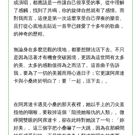
或演唱，都應該是一件讓自己很享受的事。從中理解
了感觸，找到了共鳴，你的旋律自然就有了感情。而
對我而言，這便是第一次這麼享受自己彈奏的樂音、
且打從心底地去貼近一首早已鍾愛了十多年的歌曲，
的神奇的歷程。
無論身在多麼悲觀的境地，都要想辦法活下去。不只
是因為活著才有機會突破困境，更因為這世間有太多
的美、太多的感動值得為之而活了。這首曲子告訴
我，要為了一切的美麗而用心過日子；它更讓阿席達
卡與小桑終於明白了：要「一起，活下去」。
在阿席達卡遇見小桑的那天夜裡，她以手上的刀尖直
指他的咽喉，要殺掉這個「阻撓她報仇的人類」。微
睜開雙眼的阿席達卡，卻在此時對她說了一句：「妳
好美」。這三個字把小桑嚇了一大跳，因為在那瞬間