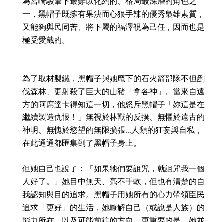
為宮崎駿筆下最難以化約的、格局最深層的角色之
一，黑帽子既擁有果決而心狠手辣的優秀梟雄素質，
又能夠與民同苦、將下屬的福澤視為己任，因而也是
極受愛戴的。
為了取材製鐵，黑帽子與她麾下的石火箭部隊不但剷
伐森林、更射殺了巨大的山豬「拿各神」。當來自遠
方的阿席達卡得知這一切，他怒斥黑帽子「妳這是在
繼續製造仇恨！」無視於林獸的反撲、無懼於遠古的
神明、無愧於慾望的無限擴張...人類的狂妄與自私，
在此通通都匯集到了黑帽子身上。
但她自己也說了：「如果牠們要詛咒，就詛咒我一個
人好了。」她目中無天、毫不手軟，但也有清楚的自
我認知與目的追求。黑帽子用她所有的心力帶領臣民
追求「更好」的生活，她瞭解自己（或說是人族）的
能力所在，以及可能前往的方向。更重要的是，她並