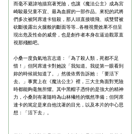
而毫不避諱地描寫著兇險，也讓《魔法公主》成為宮
崎駿最兒童不宜、最為血腥的一部作品。來犯的武將
們多次被阿席達卡狙殺，那人頭直接噴飛、或雙臂被
砍斷後露出火腿般的斷面等等...各種視覺效果不但呈
現出危及性命的威脅，也是創作者本身在逼迫觀眾直
視那殘酷吧。
小桑一度負氣地言志道：「為了殺人類，死都不足
惜！」但阿席達卡對她說「我知道。我從第一眼看到
妳的時候就知道了。」然後依舊告訴她：「要活下
去。」事實上在《魔法公主》裡，三大主角面對兇險
時都能夠毫無所懼。其中黑帽子憑恃的是強大的精神
力，小桑則有著隨時為山林犧牲的慨然準備；但阿席
達卡的篤定是來自他沈著的目光，以及本片的中心思
想：「活下去」。