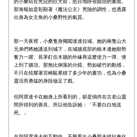
的小桑站在兇惡的巨犬前，怒目地睜視鏡頭的畫面。
那海報如是彰顯著《魔法公主》兇險的調性，也透露
出身為女主角的小桑野性的氣質。
那一天夜裡，小桑隻身獨闖達達拉城。她的兩隻山犬
兄弟們將她護送到城下，在城牆底部的樁木邊她順勢
奮力一躍、長茅釘住木牆的外緣再這麼使力一彈、便
上到了牆頂。那無比俐落的分鏡、勢如破竹的動感，
不只在炫耀著宮崎駿累積了多少年的畫功，也為小桑
靈活而勇猛的身段做足了戲。
但阿席達卡在她身上所看到的，卻是徜徉在古老山靈
間所得到的善良。所以他告訴她：「不要白白地送
死。」
在與阿席達卡的互動中，不難看出小桑那未經社會化