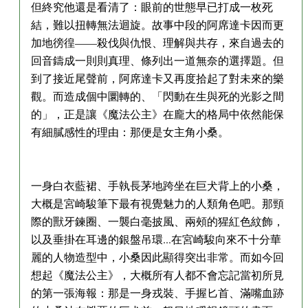
但終究他還是看清了：眼前的世態早已打成一枚死
結，難以扭轉無法迴旋。故事中段的阿席達卡因而更
加地徬徨——殺伐與仇恨、理解與共存，來自過去的
回音鑄成一則則真理、條列出一道無奈的選擇題。但
到了接近尾聲前，阿席達卡又再度拾起了對未來的樂
觀。而造成個中圜轉的、「閃動在生與死的光影之間
的」，正是讓《魔法公主》在龐大的格局中依然能保
有細膩感性的理由：那便是女主角小桑。
一身白衣藍裙、手執長茅地跨坐在巨犬背上的小桑，
大概是宮崎駿筆下最有視覺魅力的人類角色吧。那頸
際的獸牙鍊圈、一襲白毫披風、兩頰的猩紅色紋飾，
以及垂掛在耳邊的銀盤吊環...在宮崎駿向來不十分華
麗的人物造型中，小桑因此顯得突出非常。而如今回
想起《魔法公主》，大概所有人都不會忘記當初所見
的第一張海報：那是一身戎裝、手握匕首、滿嘴血跡