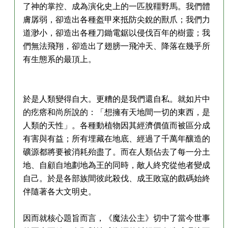
了神的掌控、成為演化史上的一匹脫韁野馬。我們體
膚孱弱，卻造出各種盔甲來抵防尖銳的獸爪；我們力
道渺小，卻造出各種刀鋤電鋸以侵伐百年的樹靈；我
們無法飛翔，卻造出了翅膀一飛沖天、降落在幾乎所
有生態系的最頂上。
於是人類變得自大。更糟的是我們還自私。就如片中
的疙瘩和尚所說的：「想擁有天地間一切的東西，是
人類的天性」。各種動植物因其經濟價值而被區分成
有害與有益；所有埋藏在地底、經過了千萬年釀造的
礦源都將要被消耗殆盡了。而在人類佔去了每一分土
地、自顧自地劃地為王的同時，敵人終究從他者變成
自己。於是各部族間彼此殺伐、成王敗寇的戲碼始終
伴隨著各大文明史。
因而就核心題旨而言，《魔法公主》切中了當今世事