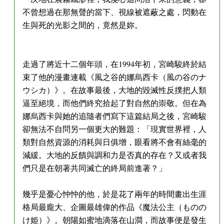
不曾想過在那無聲的當下、視線被遮蔽之處，閃動在
生與死的光影之間的，竟然是妳。
走過了將近十二個年頭，在1994年初，宮崎駿終於結
束了他的漫畫連載《風之谷的娜烏西卡（風の谷のナ
ウシカ）》。在故事最後，大地的毀滅性反撲把人類
逼至絕境，而他們終究拾起了對自然的崇敬。但在為
娜烏西卡與她的追隨者們寫下這篇結局之後，宮崎駿
卻無法不自問另一個更大的難題：「現實世界裡，人
類對自然資源的消耗與日俱增，眼看將不會有絲毫的
減緩。大地的反饋與調和力是否真的存在？又或者我
們只是在朝著共同滅亡的終局前進著？」
幾乎是憂心忡忡的他，於是花了兩年的時間畫出生涯
格局最龐大、企圖最雄偉的作品《魔法公主（ものの
け姫）》。朝陽如蜜地滴落在山澗，而故事便是發生