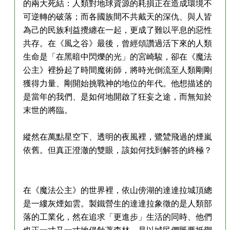
的兩大死結：人類對地球資源的耗損正在造成環境不
可逆轉的破落；而各國族間不共戴天的深仇、與人皆
為己的民族利益攪纏在一起，更成了難以平息的惡性
共存。在《風之谷》最後，曾經頌讚過活下來的人類
生命是「在黑暗中閃爍的光」的宮崎駿，卻在《魔法
公主》裡扮起了時間魔術師，將時光倒流至人類剛剛
獲得力量、剛開始挑戰神的地位的年代。他想描述的
是當年的我們、是如何地開啟了狂妄之途，而無知於
末世的將臨。
縱然在萬點星空下、透明的夜風裡，鷺鷥飛過的煙嵐
依舊。但真正澄澈的雙眼，該如何找到解答的終極？
在《魔法公主》的世界裡，依山傍湖的達達拉城頂總
是一縷灰煙如雲。製鐵營生的達達拉象徵的是人類部
落的工業化，然在追求「更進步」生活的同時、他們
也正一寸又一寸地侵蝕著森林。是以城民們既要抵禦