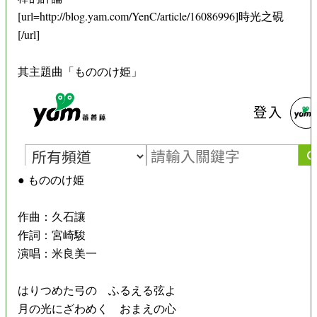
[url=http://blog.yam.com/YenC/article/16086996]時光之硯
[/url]
其主題曲「もののけ姫」
● もののけ姫
作曲：久石讓
作詞：宮崎駿
演唱：米良美一
はりつめた弓の ふるえる弦よ
月の光にざわめく おまえの心