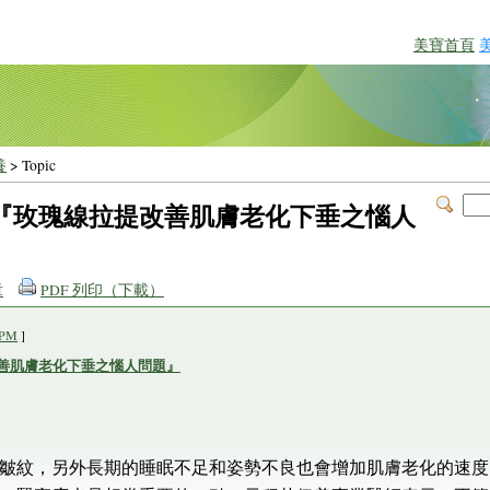
美寶首頁
養
> Topic
『玫瑰線拉提改善肌膚老化下垂之惱人
章
PDF 列印（下載）
PM
]
善肌膚老化下垂之惱人問題』
皺紋，另外長期的睡眠不足和姿勢不良也會增加肌膚老化的速度