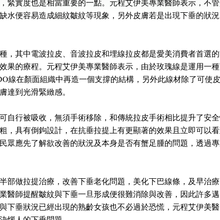
，緊實度也是相當重要的一點。元程艾伊美專業醫師表示，不管
缺水便容易造成細紋皺紋等現象，另外皮膚若是出現下垂的狀況
種，其中電波拉皮、音波拉皮和埋線拉皮都是愛美消費者首選的
效果的療程。元程艾伊美專業醫師表示，由於玫瑰線是運用一種
PDO線在顏面組織中再造一個支撐的結構，另外此線材除了可使
膚達到光滑緊緻感。
可自行被吸收，無須手術移除，和傳統拉皮手術相比提升了安全
粗，具有倒鉤設計，在抗垂拉提上有更顯著的效果且立即可以看
民眾應先了解欲改善的狀況及本身是否有蟹足腫的問題，透過專
半部做拉提治療，改善下垂老化問題，美化下巴線條，及早治療
業醫師提醒皺紋與下垂一旦形成便很難消除與改善，因此許多邁
與下垂狀況已經出現的熟齡女孩也不必過於恐慌，元程艾伊美醫
決惱人的下垂問題。