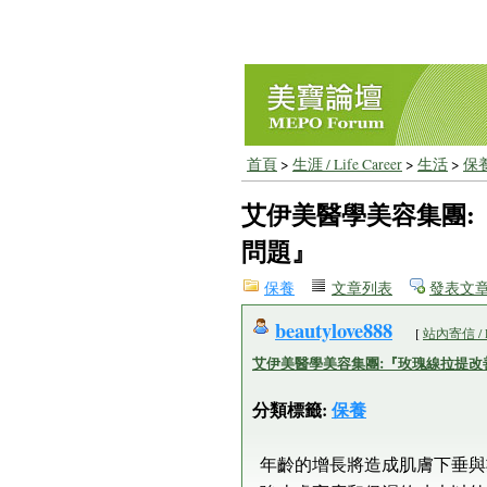
首頁
>
生涯 / Life Career
>
生活
>
保
艾伊美醫學美容集團:
問題』
保養
文章列表
發表文
beautylove888
[
站內寄信 / 
艾伊美醫學美容集團:『玫瑰線拉提改
分類標籤:
保養
年齡的增長將造成肌膚下垂與