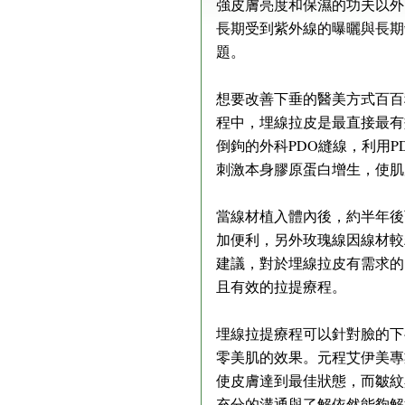
強皮膚亮度和保濕的功夫以外
長期受到紫外線的曝曬與長期
題。
想要改善下垂的醫美方式百百
程中，埋線拉皮是最直接最有
倒鉤的外科PDO縫線，利用
刺激本身膠原蛋白增生，使肌
當線材植入體內後，約半年後
加便利，另外玫瑰線因線材較
建議，對於埋線拉皮有需求的
且有效的拉提療程。
埋線拉提療程可以針對臉的下
零美肌的效果。元程艾伊美專
使皮膚達到最佳狀態，而皺紋
充分的溝通與了解依然能夠解