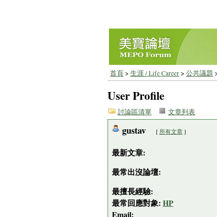
首頁
>
生涯 / Life Career
>
公共議題
User Profile
討論區清單
文章列表
gustav
[
所有文章
]
最新文章:
最常出沒論壇:
最擅長經驗:
最常回應對象:
HP
Email: