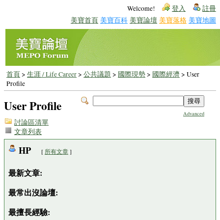
Welcome!
登入
註冊
美寶首頁
美寶百科
美寶論壇
美寶落格
美寶地圖
首頁
>
生涯 / Life Career
>
公共議題
>
國際現勢
>
國際經濟
> User
Profile
User Profile
Advanced
討論區清單
文章列表
HP
[
所有文章
]
最新文章:
最常出沒論壇:
最擅長經驗: