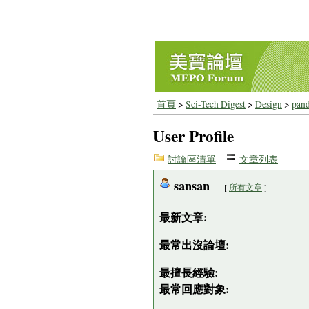
首頁
>
Sci-Tech Digest
>
Design
>
pan
User Profile
討論區清單
文章列表
sansan
[
所有文章
]
最新文章:
最常出沒論壇:
最擅長經驗:
最常回應對象: