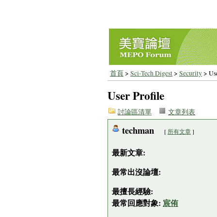
首頁
>
Sci-Tech Digest
>
Security
> Use
User Profile
討論區清單
文章列表
techman
[
所有文章
]
最新文章:
最常出沒論壇:
最擅長經驗:
最常回應對象:
宸侑