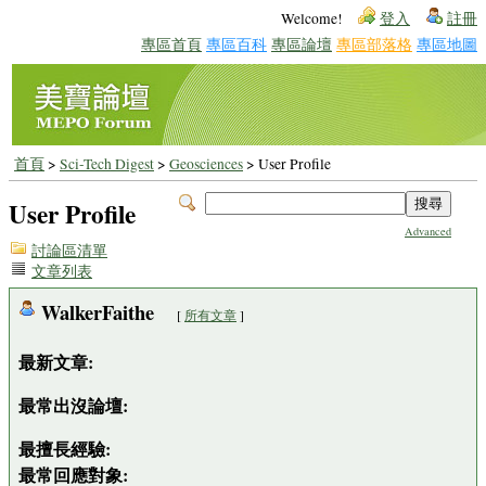
Welcome!
登入
註冊
專區首頁
專區百科
專區論壇
專區部落格
專區地圖
首頁
>
Sci-Tech Digest
>
Geosciences
> User Profile
User Profile
Advanced
討論區清單
文章列表
WalkerFaithe
[
所有文章
]
最新文章:
最常出沒論壇:
最擅長經驗:
最常回應對象: