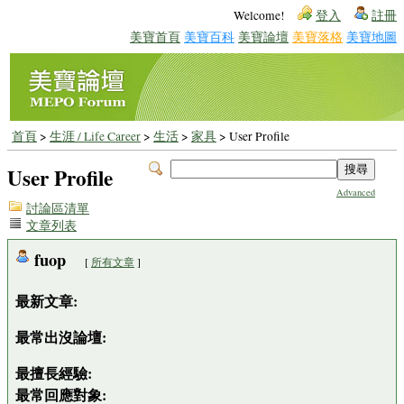
Welcome!
登入
註冊
美寶首頁
美寶百科
美寶論壇
美寶落格
美寶地圖
首頁
>
生涯 / Life Career
>
生活
>
家具
> User Profile
User Profile
Advanced
討論區清單
文章列表
fuop
[
所有文章
]
最新文章:
最常出沒論壇:
最擅長經驗:
最常回應對象: