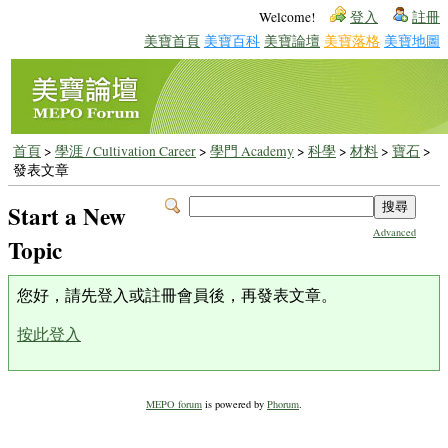
Welcome!
登入
註冊
美寶首頁
美寶百科
美寶論壇
美寶落格
美寶地圖
首頁
>
學涯 / Cultivation Career
>
學門 Academy
>
科學
>
材料
>
寶石
>
發表文章
Start a New
Advanced
Topic
您好，請先登入或註冊會員後，再發表文章。
按此登入
MEPO forum
is powered by
Phorum
.