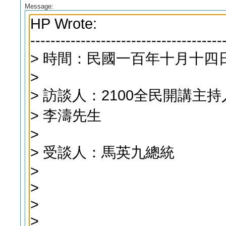
Message: