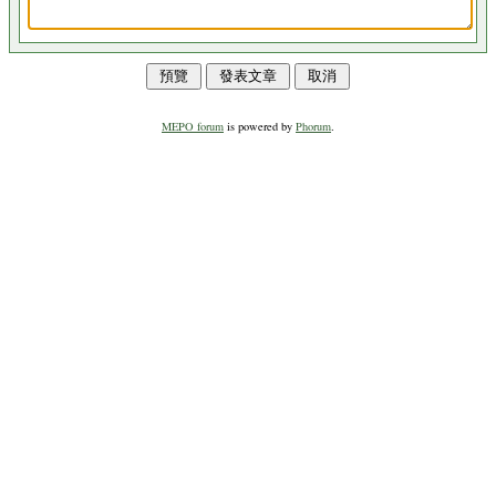
MEPO forum
is powered by
Phorum
.