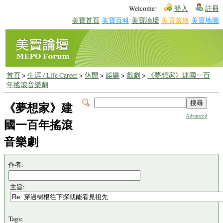
Welcome!
登入
註冊
美寶首頁
美寶百科
美寶論壇
美寶落格
美寶地圖
首頁
>
生涯 / Life Career
>
休閒
>
娛樂
>
戲劇
>
《夢想家》建國一百
年搖滾音樂劇
《夢想家》建
Advanced
國一百年搖滾
音樂劇
作者:
主旨:
Tags: