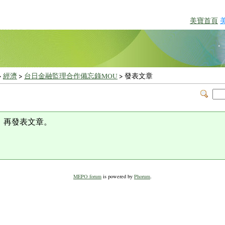
美寶首頁
>
經濟
>
台日金融監理合作備忘錄MOU
> 發表文章
，再發表文章。
MEPO forum
is powered by
Phorum
.