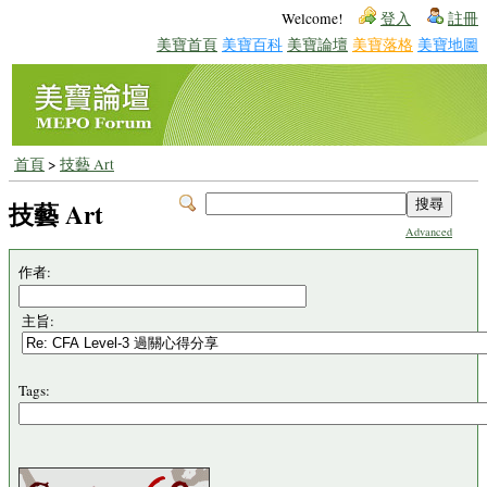
Welcome!
登入
註冊
美寶首頁
美寶百科
美寶論壇
美寶落格
美寶地圖
首頁
>
技藝 Art
技藝 Art
Advanced
作者:
主旨:
Tags: