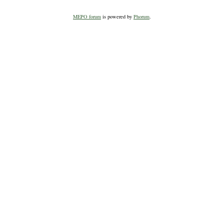
MEPO forum
is powered by
Phorum
.