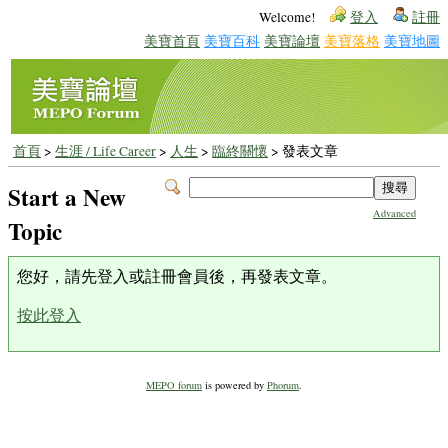
Welcome!
登入
註冊
美寶首頁
美寶百科
美寶論壇
美寶落格
美寶地圖
首頁
>
生涯 / Life Career
>
人生
>
臨終關懷
> 發表文章
Start a New
Advanced
Topic
您好，請先登入或註冊會員後，再發表文章。
按此登入
MEPO forum
is powered by
Phorum
.