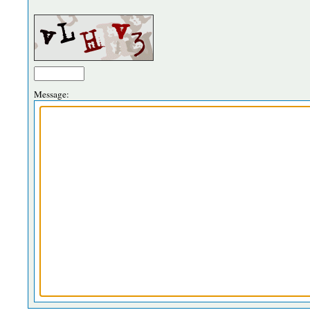
Message: