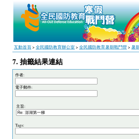
互動首頁
>
全民國防教育辦公室
>
全民國防教育暑期戰鬥營
>
暑
7. 抽籤結果連結
作者:
電子郵件:
主旨:
Tags: