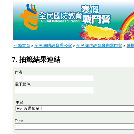
互動首頁
>
全民國防教育辦公室
>
全民國防教育暑期戰鬥營
>
暑
7. 抽籤結果連結
作者:
電子郵件:
主旨:
Tags: