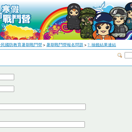
全民國防教育暑期戰鬥營
>
暑期戰鬥營報名問題
>
7. 抽籤結果連結