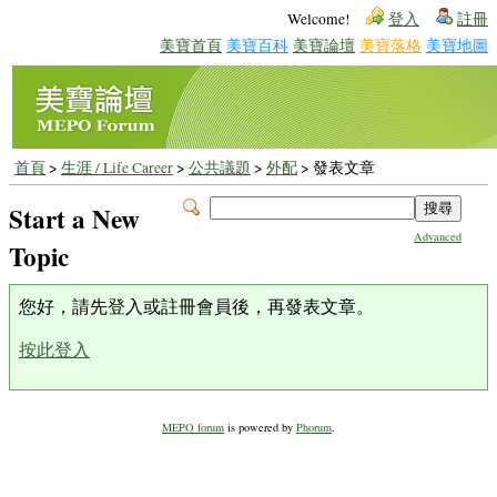
Welcome!
登入
註冊
美寶首頁
美寶百科
美寶論壇
美寶落格
美寶地圖
首頁
>
生涯 / Life Career
>
公共議題
>
外配
> 發表文章
Start a New
Advanced
Topic
您好，請先登入或註冊會員後，再發表文章。
按此登入
MEPO forum
is powered by
Phorum
.