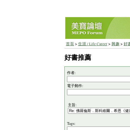
首頁
>
生涯 / Life Career
>
興趣
>
好
好書推薦
作者:
電子郵件:
主旨:
Tags: