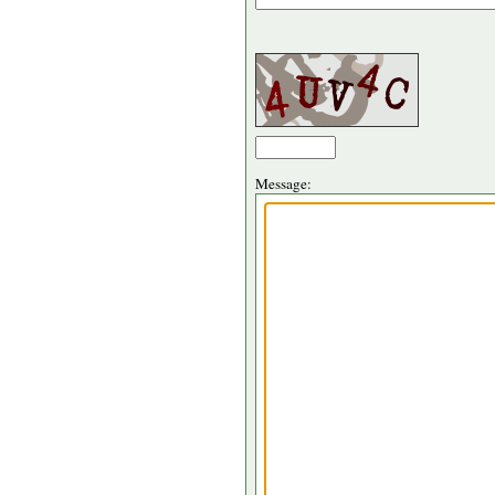
Message: