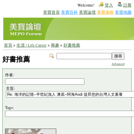
Welcome!
登入
註冊
美寶首頁
美寶百科
美寶論壇
美寶落格
美寶地圖
首頁
>
生涯 / Life Career
>
興趣
>
好書推薦
好書推薦
Advanced
作者:
主旨:
Tags: