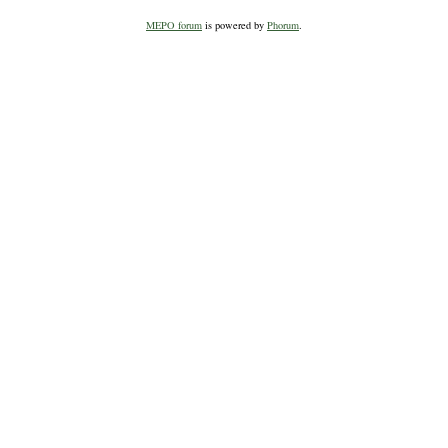
MEPO forum
is powered by
Phorum
.