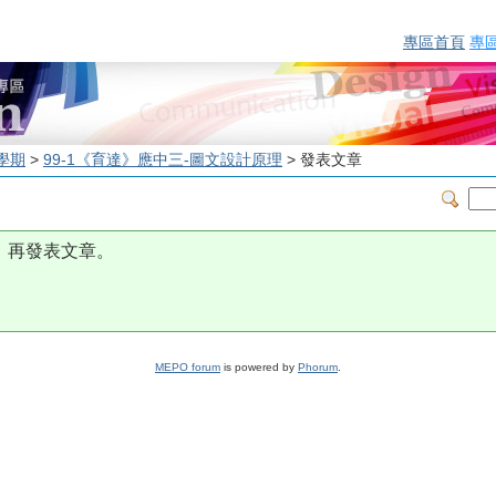
專區首頁
專
學期
>
99-1《育達》應中三-圖文設計原理
> 發表文章
，再發表文章。
MEPO forum
is powered by
Phorum
.