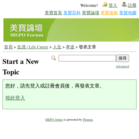
Welcome!
登入
註冊
美寶首頁
美寶百科
美寶論壇
美寶落格
美寶地圖
首頁
>
生涯 / Life Career
>
人生
>
孝道
> 發表文章
Start a New
Advanced
Topic
您好，請先登入或註冊會員後，再發表文章。
按此登入
MEPO forum
is powered by
Phorum
.