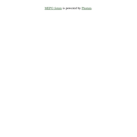
MEPO forum
is powered by
Phorum
.