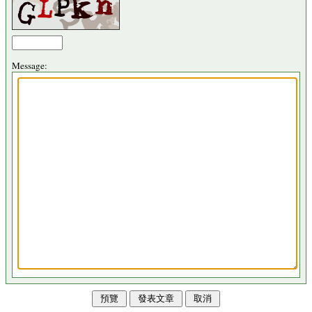
Message: