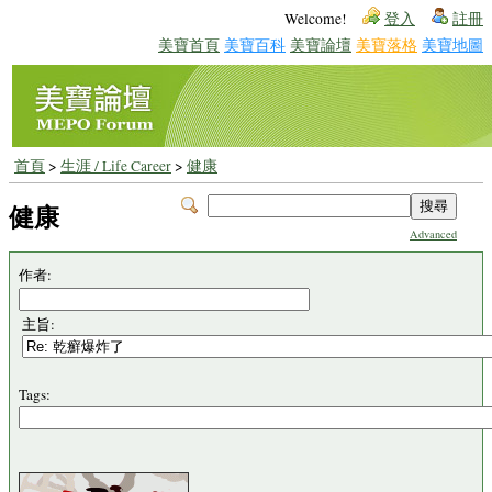
Welcome!
登入
註冊
美寶首頁
美寶百科
美寶論壇
美寶落格
美寶地圖
首頁
>
生涯 / Life Career
>
健康
健康
Advanced
作者:
主旨:
Tags: