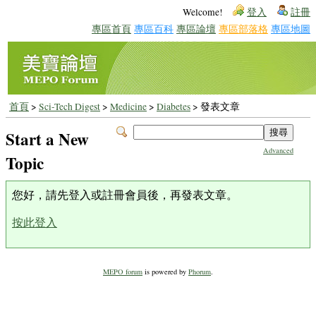
Welcome!
登入
註冊
專區首頁
專區百科
專區論壇
專區部落格
專區地圖
首頁
>
Sci-Tech Digest
>
Medicine
>
Diabetes
> 發表文章
Start a New
Advanced
Topic
您好，請先登入或註冊會員後，再發表文章。
按此登入
MEPO forum
is powered by
Phorum
.