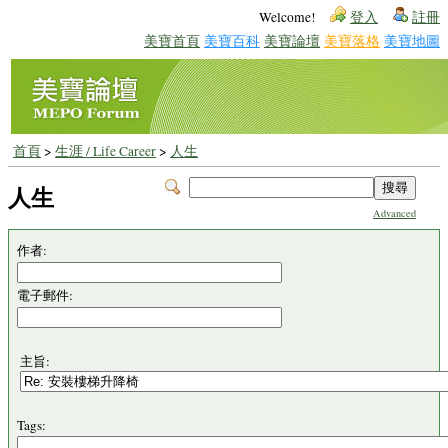
Welcome!
登入
註冊
美寶首頁
美寶百科
美寶論壇
美寶落格
美寶地圖
首頁
>
生涯 / Life Career
>
人生
人生
Advanced
作者:
電子郵件:
主旨:
Tags: