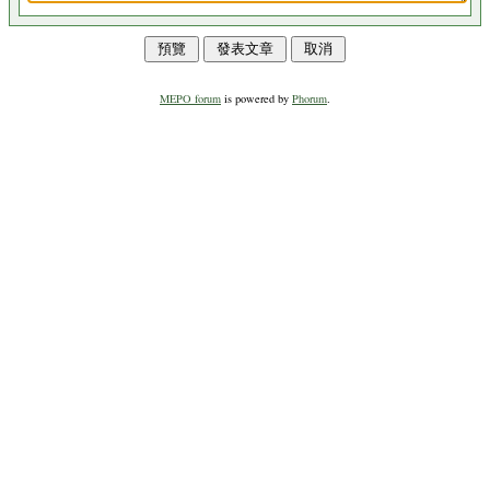
MEPO forum
is powered by
Phorum
.