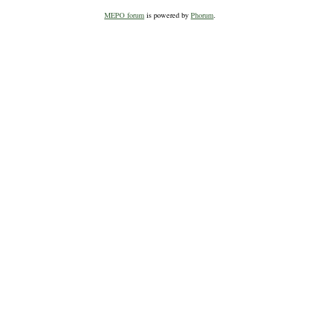
MEPO forum
is powered by
Phorum
.