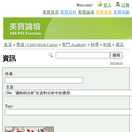
Welcome!
登入
註冊
美寶首頁
美寶百科
美寶論壇
美寶落格
美寶地圖
首頁
>
學涯 / Cultivation Career
>
學門 Academy
>
科學
>
科技
>
資訊
資訊
Advanced
作者:
主旨:
Tags: