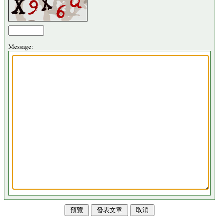
Message: