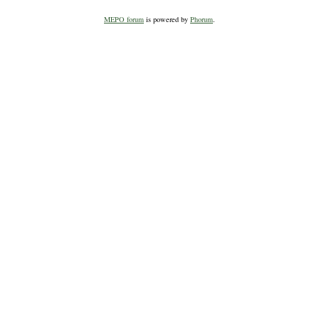
MEPO forum
is powered by
Phorum
.