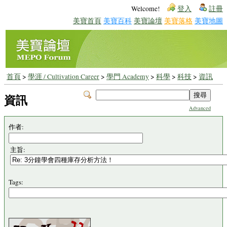
Welcome!
登入
註冊
美寶首頁
美寶百科
美寶論壇
美寶落格
美寶地圖
首頁
>
學涯 / Cultivation Career
>
學門 Academy
>
科學
>
科技
>
資訊
資訊
Advanced
作者:
主旨:
Tags: