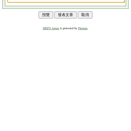
MEPO forum
is powered by
Phorum
.