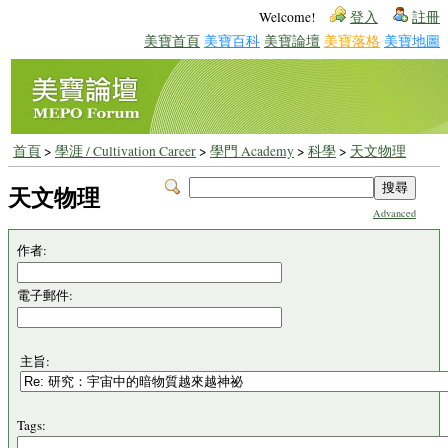
Welcome!
登入
註冊
美寶首頁
美寶百科
美寶論壇
美寶落格
美寶地圖
首頁
>
學涯 / Cultivation Career
>
學門 Academy
>
科學
>
天文物理
天文物理
Advanced
作者:
電子郵件:
主旨:
Tags: