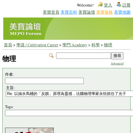
Welcome!
登入
註冊
美寶首頁
美寶百科
美寶論壇
美寶落格
美寶地圖
首頁
>
學涯 / Cultivation Career
>
學門 Academy
>
科學
>
物理
物理
Advanced
作者:
主旨:
Tags: