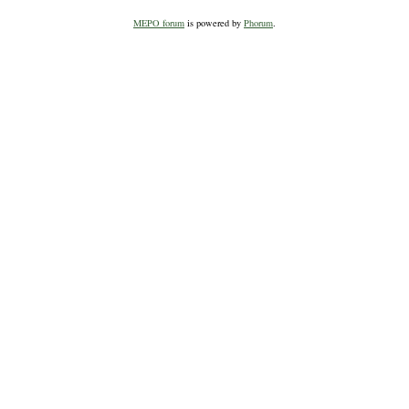
MEPO forum
is powered by
Phorum
.