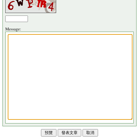
Message: