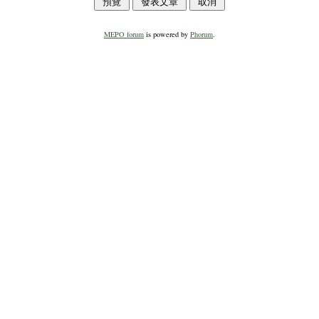
MEPO forum
is powered by
Phorum
.