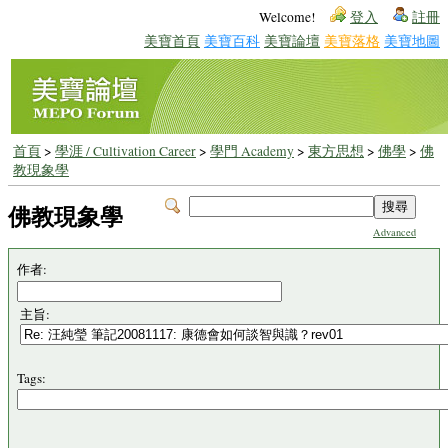
Welcome!
登入
註冊
美寶首頁
美寶百科
美寶論壇
美寶落格
美寶地圖
首頁
>
學涯 / Cultivation Career
>
學門 Academy
>
東方思想
>
佛學
>
佛
教現象學
佛教現象學
Advanced
作者:
主旨:
Tags: