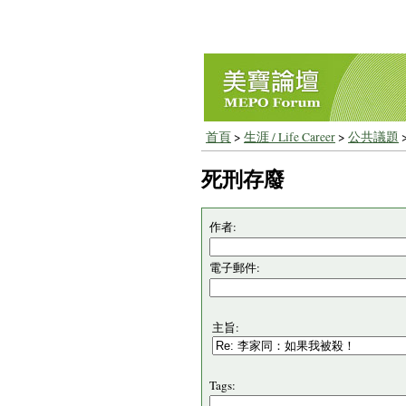
首頁
>
生涯 / Life Career
>
公共議題
死刑存廢
作者:
電子郵件:
主旨:
Tags: