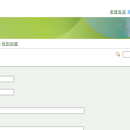
美寶首頁
>
死刑存廢