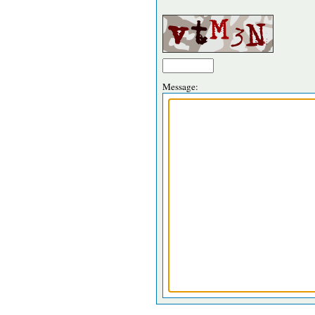
Message: