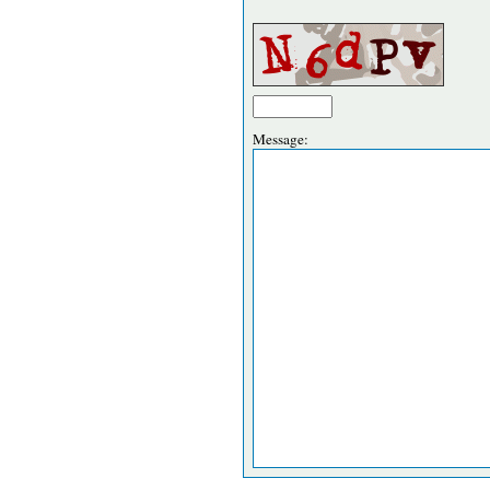
Message: