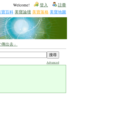
Welcome!
登入
註冊
美寶百科
美寶論壇
美寶落格
美寶地圖
℃傳出去」
Advanced