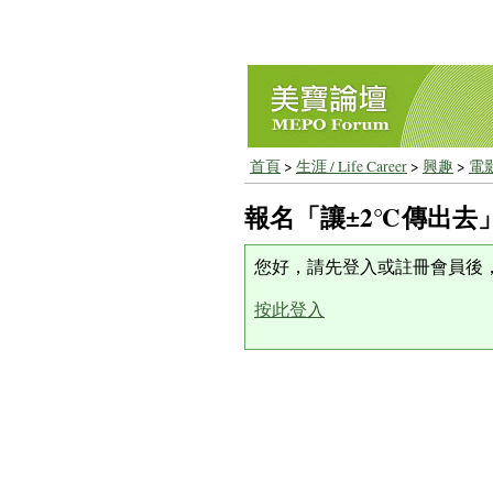
首頁
>
生涯 / Life Career
>
興趣
>
電
報名「讓±2℃傳出去
您好，請先登入或註冊會員後
按此登入