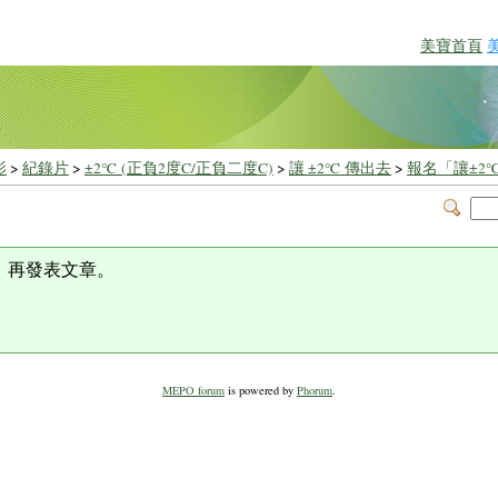
美寶首頁
影
>
紀錄片
>
±2℃ (正負2度C/正負二度C)
>
讓 ±2℃ 傳出去
>
報名「讓±2
」
，再發表文章。
MEPO forum
is powered by
Phorum
.