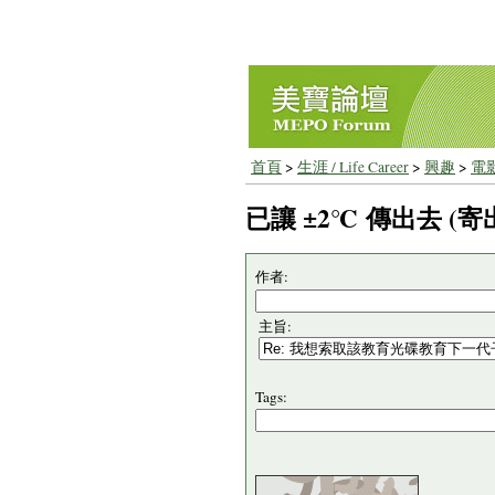
首頁
>
生涯 / Life Career
>
興趣
>
電
已讓 ±2℃ 傳出去 (寄
作者:
主旨:
Tags: