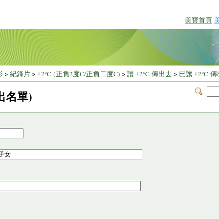
美寶首頁
影
>
紀錄片
>
±2℃ (正負2度C/正負二度C)
>
讓 ±2℃ 傳出去
>
已讓 ±2℃ 
出名單)