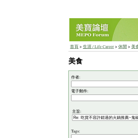
首頁
>
生涯 / Life Career
>
休閒
>
美
美食
作者:
電子郵件:
主旨:
Tags: