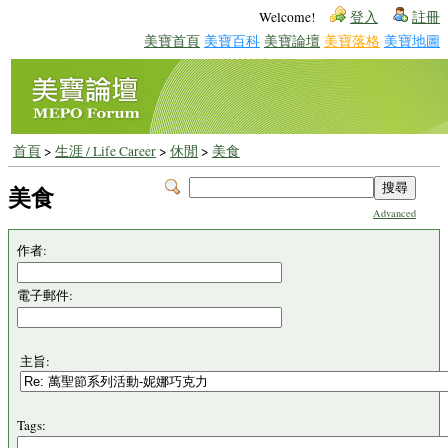
Welcome!
登入
註冊
美寶首頁
美寶百科
美寶論壇
美寶落格
美寶地圖
首頁
>
生涯 / Life Career
>
休閒
>
美食
美食
Advanced
作者:
電子郵件:
主旨:
Tags: