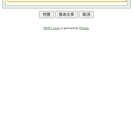
MEPO forum
is powered by
Phorum
.