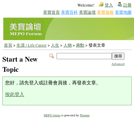
Welcome!
登入
註冊
美寶首頁
美寶百科
美寶論壇
美寶落格
美寶地圖
首頁
>
生涯 / Life Career
>
人生
>
人物
>
蔣勳
> 發表文章
Start a New
Advanced
Topic
您好，請先登入或註冊會員後，再發表文章。
按此登入
MEPO forum
is powered by
Phorum
.