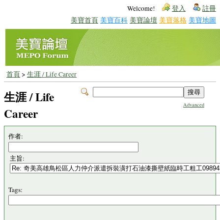
Welcome!
登入
註冊
美寶首頁
美寶百科
美寶論壇
美寶落格
美寶地圖
首頁
>
生涯 / Life Career
生涯 / Life
Advanced
Career
作者:
主旨:
Tags: