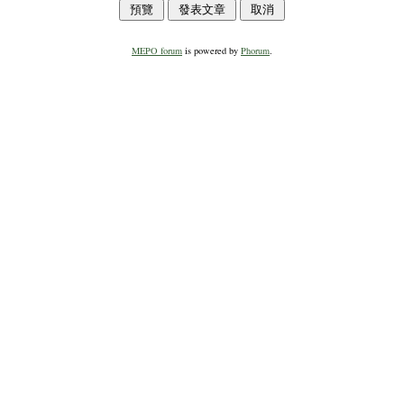
MEPO forum
is powered by
Phorum
.