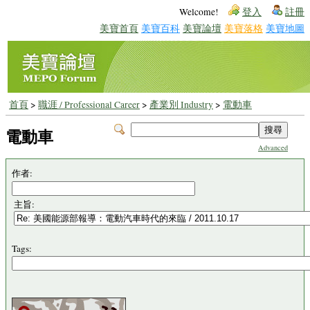
Welcome!
登入
註冊
美寶首頁
美寶百科
美寶論壇
美寶落格
美寶地圖
首頁
>
職涯 / Professional Career
>
產業別 Industry
>
電動車
電動車
Advanced
作者:
主旨:
Tags: