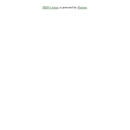
MEPO forum
is powered by
Phorum
.